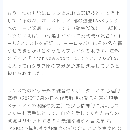
もう一つの非常にロマンあふれる選択肢として浮上
しているのが、オーストリア1部の強豪LASKリンツ
への「古巣復帰」ルートです（確率25%）。LASKリ
ンツといえば、中村選手がかつて公式戦36試合17ゴ
ール8アシストを記録し、ヨーロッパ中にその名を轟
かせるきっかけとなった大ブレイクの地です。海外
メディア『Inner New Sport』によると、2026年5月
に入って両クラブ間の交渉が急速に進展していると
報じられました。
ランスでのピッチ外の雑音やサポーターとの心理的
摩擦（2026年3月の日本代表戦後の発言を巡る現地
メディアとの誤解や対立）で少し精神的に消耗して
いた中村選手にとって、自分を愛してくれた古巣の
環境はリセットするのに最適な場所と言えます。
LASKの予算規模や移籍金の折り合いという実務的な