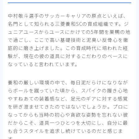
中村敬斗選手のサッカーキャリアの原点といえば、
名門として知られる三菱養和SCの育成組織です。ジ
ュニアユースからユースにかけての5年間を巣鴨の地
で過ごし、ここで高い基礎技術と泥臭い反骨心を徹
底的に磨き上げました。この育成時代に培われた経
験が、現在の彼の道具に対するこだわりのベースに
なっていると言われています。
養和の厳しい環境の中で、毎日泥だらけになりなが
らボールを蹴っていた頃から、スパイクの履き心地
やすねあての装着感など、足元のギアに対する感覚
を研ぎ澄ませてきたのではないでしょうか。プロに
なってからも当時の初心や貪欲な姿勢を忘れない彼
だからこそ、道具一つひとつを大切にし、自分に最
も合うスタイルを追求し続けているのだと感じま
す。