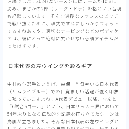
連続でした。2024/25シーズンにはチームが16位に
沈み、まさかの2部（リーグ・ドゥ）降格という苦境
も経験しています。そんな過酷なフランスのピッチ
で戦い抜くために、頑丈ですねにしっかりフィット
するすねあてや、適切なテーピングなどのボディケ
アは、彼にとって絶対に欠かせない必須アイテムだ
ったはずです。
日本代表の左ウイングを彩るギア
中村敬斗選手といえば、森保一監督率いる日本代表
（サムライブルー）での目覚ましい活躍が強く印象
に残っていますよね。A代表デビュー以降、なんと
「6試合6ゴール」という、日本サッカー界において
54年ぶりとなる伝説的な記録を打ち立てたシーンは
鳥肌が立ちました。そんな日本代表の左ウイングと
してピッチに立つ彼の足元を彩るギアは、世界中の