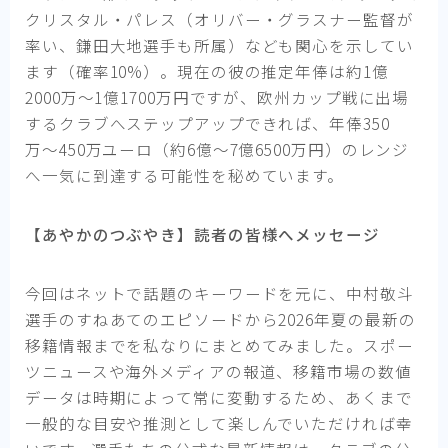
クリスタル・パレス（オリバー・グラスナー監督が
率い、鎌田大地選手も所属）なども関心を示してい
ます（確率10%）。現在の彼の推定年俸は約1億
2000万〜1億1700万円ですが、欧州カップ戦に出場
するクラブへステップアップできれば、年俸350
万〜450万ユーロ（約6億〜7億6500万円）のレンジ
へ一気に到達する可能性を秘めています。
【あやかのつぶやき】読者の皆様へメッセージ
今回はネットで話題のキーワードを元に、中村敬斗
選手のすねあてのエピソードから2026年夏の最新の
移籍情報までを私なりにまとめてみました。スポー
ツニュースや海外メディアの報道、移籍市場の数値
データは時期によって常に変動するため、あくまで
一般的な目安や推測として楽しんでいただければ幸