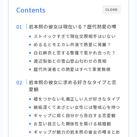
Contents
CLOSE
岩本照の彼女は現在いる？歴代熱愛の噂
ストイックすぎて現在交際相手はいない
めるるとモエカレ共演で熱愛に発展？
白石麻衣と恋する警護で惹かれ合った？
渡辺梨加との雪山登山匂わせの真相
歴代共演者との熱愛はすべて事実無根
岩本照の彼女に求める好きなタイプと恋
愛観
嘘をつかない礼儀正しい人が好きなタイプ
嫉妬深くてあざとい女性には警戒心を持つ
ギャップに弱く自分から告白する恋愛観
お互い自立した関係性を築ける結婚観
ギャップが魅力の岩本照の彼女の噂まとめ