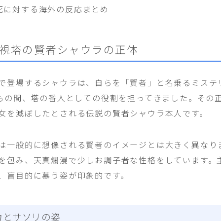
死に対する海外の反応まとめ
視塔の賢者シャウラの正体
で登場するシャウラは、自らを「賢者」と名乗るミステ
年もの間、塔の番人としての役割を担ってきました。その
女を滅ぼしたとされる伝説の賢者シャウラ本人です。
は一般的に想像される賢者のイメージとは大きく異なり
を包み、天真爛漫で少しお調子者な性格をしています。
、盲目的に慕う姿が印象的です。
力とサソリの姿