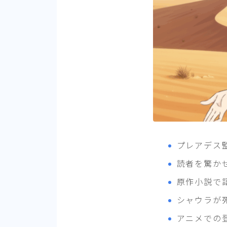
プレアデス
読者を驚か
原作小説で
シャウラが
アニメでの