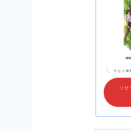
今なら無
リゼ