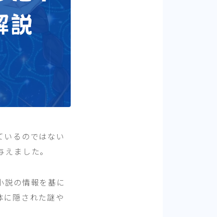
ているのではない
与えました。
小説の情報を基に
体に隠された謎や