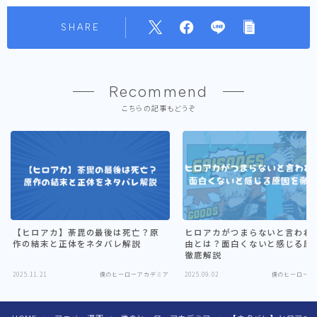
SHARE
Recommend
こちらの記事もどうぞ
【ヒロアカ】荼毘の最後は死亡？原
ヒロアカがつまらないと言われ
作の結末と正体をネタバレ解説
由とは？面白くないと感じる原
徹底解説
2025.11.21
僕のヒーローアカデミア
2025.09.02
僕のヒーローア