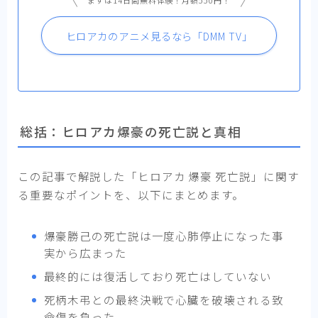
まずは14日間無料体験！月額550円！
ヒロアカのアニメ見るなら「DMM TV」
総括：ヒロアカ爆豪の死亡説と真相
この記事で解説した「ヒロアカ 爆豪 死亡説」に関す
る重要なポイントを、以下にまとめます。
爆豪勝己の死亡説は一度心肺停止になった事
実から広まった
最終的には復活しており死亡はしていない
死柄木弔との最終決戦で心臓を破壊される致
命傷を負った