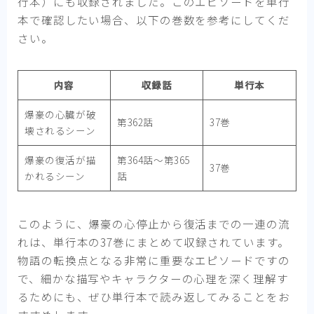
行本）にも収録されました。このエピソードを単行
本で確認したい場合、以下の巻数を参考にしてくだ
さい。
内容
収録話
単行本
爆豪の心臓が破
第362話
37巻
壊されるシーン
爆豪の復活が描
第364話～第365
37巻
かれるシーン
話
このように、爆豪の心停止から復活までの一連の流
れは、単行本の37巻にまとめて収録されています。
物語の転換点となる非常に重要なエピソードですの
で、細かな描写やキャラクターの心理を深く理解す
るためにも、ぜひ単行本で読み返してみることをお