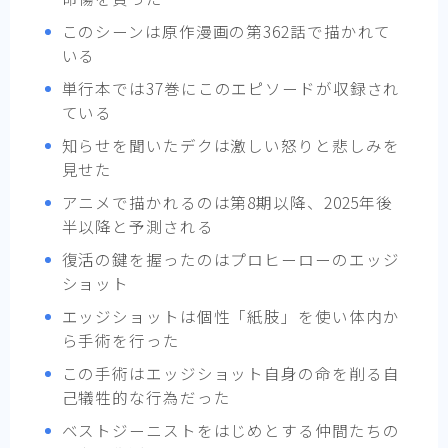
このシーンは原作漫画の第362話で描かれて
いる
単行本では37巻にこのエピソードが収録され
ている
知らせを聞いたデクは激しい怒りと悲しみを
見せた
アニメで描かれるのは第8期以降、2025年後
半以降と予測される
復活の鍵を握ったのはプロヒーローのエッジ
ショット
エッジショットは個性「紙肢」を使い体内か
ら手術を行った
この手術はエッジショット自身の命を削る自
己犠牲的な行為だった
ベストジーニストをはじめとする仲間たちの