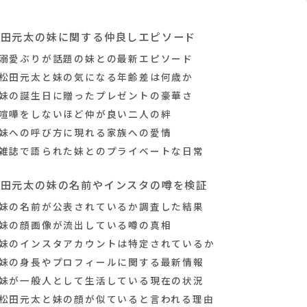
松田元太の妹に関する仲良しエピソード
溺愛ぶりが話題の妹との最新エピソード
松田元太と妹の気になる年齢差は何歳か
妹の誕生日に贈ったプレゼントの豪華さ
喧嘩をしないほど仲が良い二人の絆
妹への呼び方に現れる家族への愛情
雑誌で語られた妹とのプライベートな日常
松田元太の妹の名前やインスタの噂を検証
妹の名前が公表されているか調査した結果
妹の顔画像が流出している噂の真相
妹のインスタアカウントは特定されているか
妹の身長やプロフィールに関する最新情報
妹が一般人として生活している現在の状況
松田元太と妹の顔が似ていると言われる理由