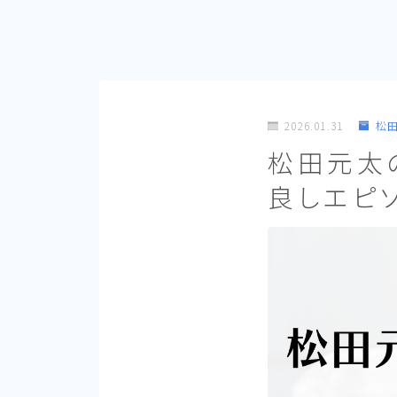
どこで見れる？
2026.01.31
松
松田元太
良しエピ