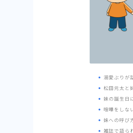
溺愛ぶりが
松田元太と
妹の誕生日
喧嘩をしな
妹への呼び
雑誌で語ら