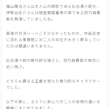
福山雅治さんは主人公の師匠である比古清十郎を、
伊勢谷友介さんは隠密御庭番衆の頭である四乃森蒼
紫を熱演していましたね。
直接の対決シーンこそ少なかったものの、作品全体
に流れる重厚感にお二人の存在が大きく寄与してい
たのは間違いありません。
比古清十郎の絶対的な強さと、四乃森蒼紫の執念に
近い強さ。
どちらも異なる正義を抱えた魅力的なキャラクター
でした。
以下の表に、るろうに剣心での二人の役柄の違いを
簡単にまとめてみました。