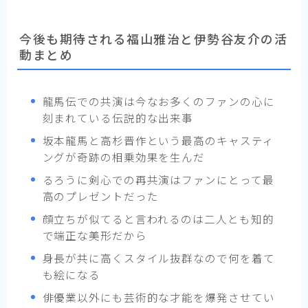
今後も期待される福山雅治と伊勢谷友介の活
動まとめ
龍馬伝での共演は今なお多くのファンの心に
刻まれている伝説的な出来事
坂本龍馬と高杉晋作という最高のキャスティ
ングが奇跡の相乗効果を生んだ
るろうに剣心での再共演はファンにとって最
高のプレゼントだった
顔立ちが似てると言われるのは二人とも知的
で端正な美形だから
身長が共に高くスタイル抜群なので何を着て
も絵になる
俳優業以外にも芸術的な才能を爆発させてい