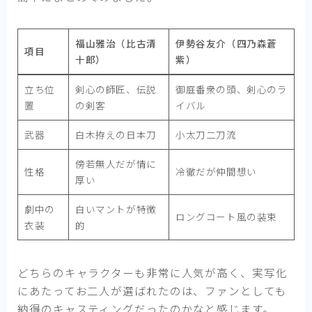
福山雅治（比古清
伊勢谷友介（四乃森蒼
項目
十郎）
紫）
立ち位
剣心の師匠、伝説
御庭番衆の頭、剣心のラ
置
の剣客
イバル
武器
白木拵えの日本刀
小太刀二刀流
傍若無人だが情に
性格
冷徹だが仲間想い
厚い
劇中の
白いマントが特徴
ロングコート風の装束
衣装
的
どちらのキャラクターも非常に人気が高く、実写化
にあたってお二人が選ばれたのは、ファンとしても
納得のキャスティングだったのかなと感じます。