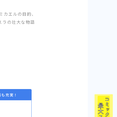
ミカエルの目的、
スラの壮大な物語
画も充実！