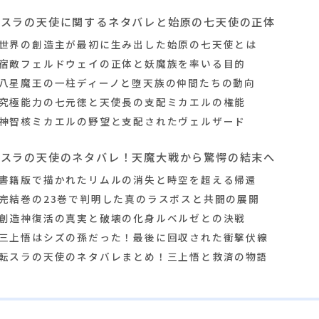
転スラの天使に関するネタバレと始原の七天使の正体
世界の創造主が最初に生み出した始原の七天使とは
宿敵フェルドウェイの正体と妖魔族を率いる目的
八星魔王の一柱ディーノと堕天族の仲間たちの動向
究極能力の七元徳と天使長の支配ミカエルの権能
神智核ミカエルの野望と支配されたヴェルザード
転スラの天使のネタバレ！天魔大戦から驚愕の結末へ
書籍版で描かれたリムルの消失と時空を超える帰還
完結巻の23巻で判明した真のラスボスと共闘の展開
創造神復活の真実と破壊の化身ルベルゼとの決戦
三上悟はシズの孫だった！最後に回収された衝撃伏線
転スラの天使のネタバレまとめ！三上悟と救済の物語