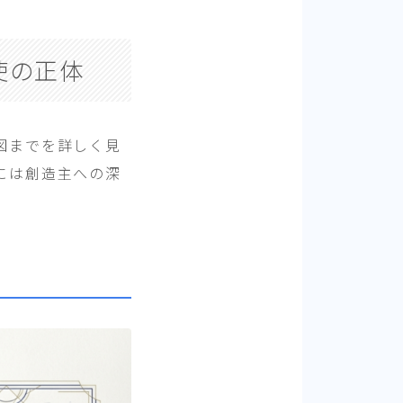
使の正体
図までを詳しく見
には創造主への深