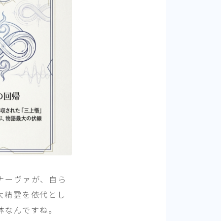
ナーヴァが、自ら
大精霊を依代とし
体なんですね。