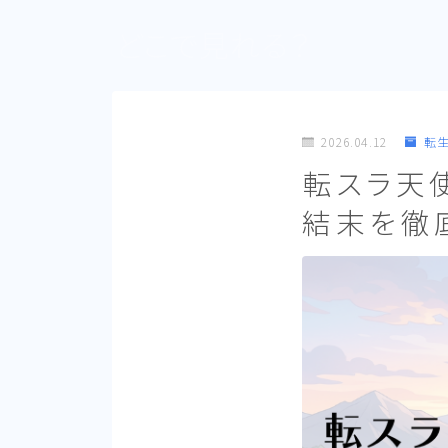
どこで見れる？
2026.04.12
転
転スラ天
結末を徹