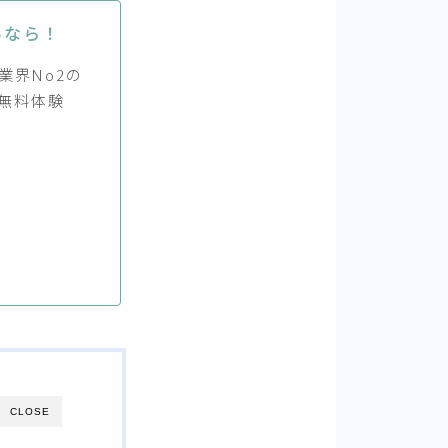
いなら！
業界No2の
無料体験
CLOSE