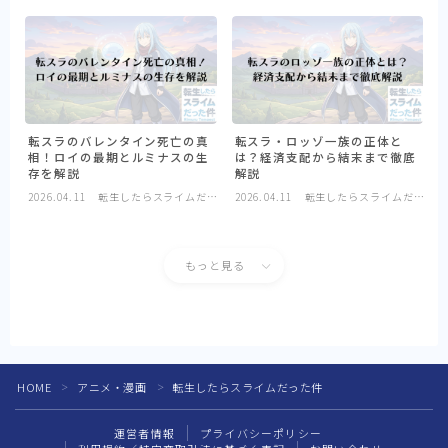
転スラのバレンタイン死亡の真
転スラ・ロッゾ一族の正体と
相！ロイの最期とルミナスの生
は？経済支配から結末まで徹底
存を解説
解説
2026.04.11
転生したらスライムだっ
2026.04.11
転生したらスライムだっ
た件
た件
もっと見る
HOME
アニメ・漫画
転生したらスライムだった件
＞
＞
運営者情報
プライバシーポリシー