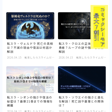
転スラ・ヴェルドラ 死亡の真相
転スラ・クロエの正体は最強の
は？不滅の理由や復活は何話か
勇者？ループの謎や強さを徹底
解説
解説
2026.04.15
転生したらスライムだっ
2026.04.15
転生したらスライムだっ
た件
た件
転スラ・シオンの強さや復活の
転スラ・ソウエイの強さと進化
秘密は？最新21巻までの情報を
を解説！死亡説や蒼華との関係
網羅
は？
2026.04.12
転生したらスライムだっ
2026.04.12
転生したらスライムだっ