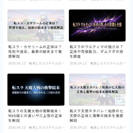
た件
た件
転スラ・カザリームの正体は？
転スラのウルティマの強さは？
性別や過去、最新の結末まで徹
正体や究極能力、ダムラダの技
底解説
を調査
2026.04.12
転生したらスライムだっ
2026.04.12
転生したらスライムだっ
た件
た件
転スラの天魔大戦の衝撃結末！
転スラ天使ネタバレ！始原の七
Web版との違いや三上悟の正体
天使の正体と衝撃の結末を徹底
を解説
解説
2026.04.12
転生したらスライムだっ
2026.04.12
転生したらスライムだっ
た件
た件