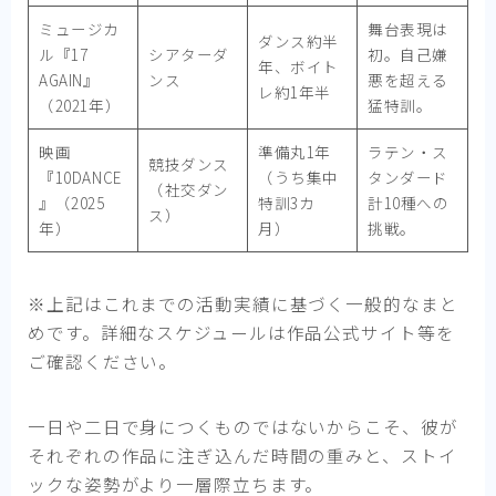
ミュージカ
舞台表現は
ダンス約半
ル『17
シアターダ
初。自己嫌
年、ボイト
AGAIN』
ンス
悪を超える
レ約1年半
（2021年）
猛特訓。
映画
準備丸1年
ラテン・ス
競技ダンス
『10DANCE
（うち集中
タンダード
（社交ダン
』（2025
特訓3カ
計10種への
ス）
年）
月）
挑戦。
※上記はこれまでの活動実績に基づく一般的なまと
めです。詳細なスケジュールは作品公式サイト等を
ご確認ください。
一日や二日で身につくものではないからこそ、彼が
それぞれの作品に注ぎ込んだ時間の重みと、ストイ
ックな姿勢がより一層際立ちます。