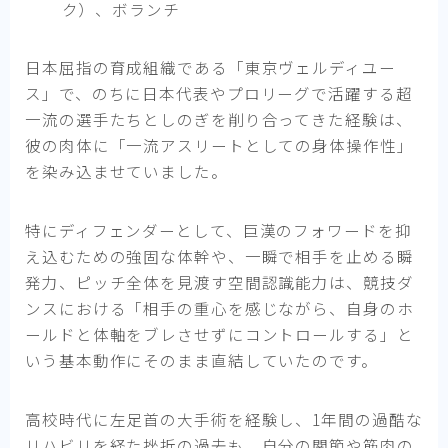
ク）、ボランチ
日本屈指の育成組織である「東京ヴェルディユー
ス」で、のちに日本代表やプロリーグで活躍する超
一流の選手たちとしのぎを削り合ってきた経験は、
彼の肉体に「一流アスリートとしての身体操作性」
を染み込ませていました。
特にディフェンダーとして、巨漢のフォワードを抑
え込むための強固な体幹や、一瞬で相手を止める瞬
発力、ピッチ全体を見渡す空間認識能力は、競技ダ
ンスにおける「相手の重心を感じながら、自身のホ
ールドと体軸をブレさせずにコントロールする」と
いう基本動作にそのまま直結していたのです。
高校時代に左足首の大手術を経験し、1年間の過酷な
リハビリを経た挫折の過去も、自分の関節や筋肉の