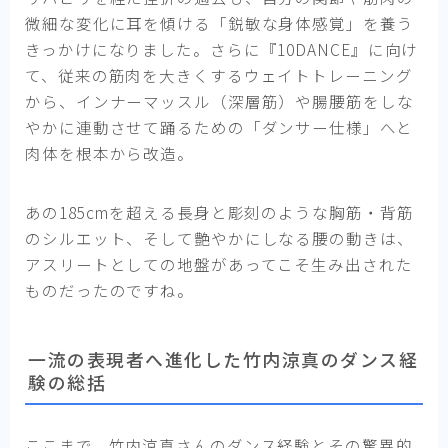
微細な変化に耳を傾ける「鋭敏な身体感覚」を養う
きっかけになりました。さらに『10DANCE』に向け
て、従来の筋肉を大きくするウェイトトレーニング
から、インナーマッスル（深層筋）や腸腰筋をしな
やかに連動させて踊るための「ダンサー仕様」へと
肉体を根本から改造。
あの185cmを超える長身と彫刻のような胸筋・背筋
のシルエット、そして艶やかにしなる腰の動きは、
アスリートとしての地盤があってこそ生み出された
ものだったのですね。
一流の表現者へ進化した竹内涼真のダンス経
験の総括
ここまで、竹内涼真さんのダンス経験とその驚異的