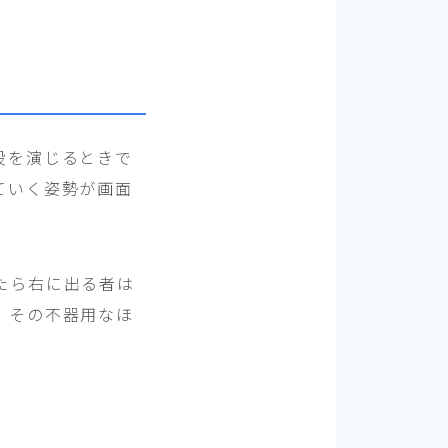
役を演じるときで
ていく姿勢が画面
たら右に出る者は
、その不器用なほ