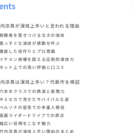
ents
竹内涼真が演技上手いと言われる理由
視聴者を惹きつける泣きの演技
真っすぐな演技が感動を呼ぶ
徹底した役作りとプロ意識
イケメン俳優を超える圧倒的演技力
ネット上での高い評価と口コミ
竹内涼真は演技上手い？代表作を検証
六本木クラスでの熱演と表現力
キミセカで見せたサバイバルな姿
ペルソナの密告での多重人格役
仮面ライダードライブでの原点
幅広い役柄をこなす魅力
竹内涼真が演技上手い理由のまとめ