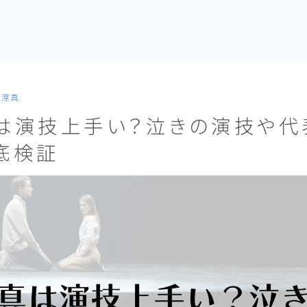
内涼真
は演技上手い？泣きの演技や代
底検証