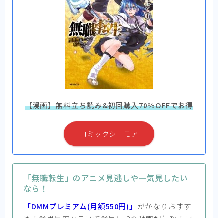
【漫画】無料立ち読み&初回購入70％OFFでお得
コミックシーモア
「無職転生」のアニメ見逃しや一気見したい
なら！
「DMMプレミアム(月額550円)」
がかなりおすす