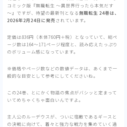
コミック版『無職転生 ～異世界行ったら本気だす
～』ですが、待望の最新刊となる
無職転生 24巻は、
2026年2月24日に発売
されています。
定価は836円（本体760円＋税）となっていて、総ペ
ージ数は164～171ページ程度と、読み応えたっぷり
のボリューム感になっています。
※価格やページ数などの数値データは、あくまで一
般的な目安として参考にしてくださいね。
この24巻、とにかく物語の焦点がバシッと定まって
いてめちゃくちゃ面白いんですよ。
主人公のルーデウスが、ついに宿敵であるギースと
の決戦に向けて、着々と強力な戦力を集めていく過