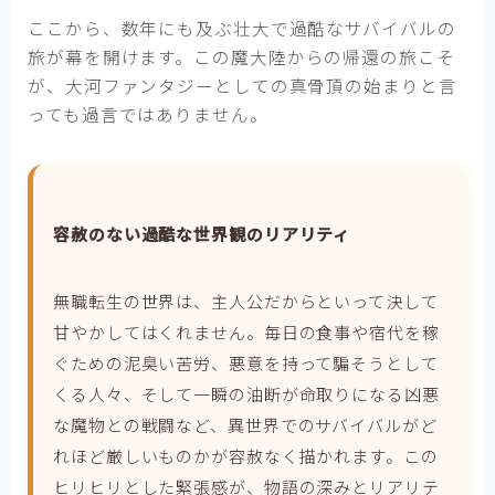
ここから、数年にも及ぶ壮大で過酷なサバイバルの
旅が幕を開けます。
この魔大陸からの帰還の旅こそ
が、大河ファンタジーとしての真骨頂の始まり
と言
っても過言ではありません。
容赦のない過酷な世界観のリアリティ
無職転生の世界は、主人公だからといって決して
甘やかしてはくれません。毎日の食事や宿代を稼
ぐための泥臭い苦労、悪意を持って騙そうとして
くる人々、そして一瞬の油断が命取りになる凶悪
な魔物との戦闘など、異世界でのサバイバルがど
れほど厳しいものかが容赦なく描かれます。この
ヒリヒリとした緊張感が、物語の深みとリアリテ