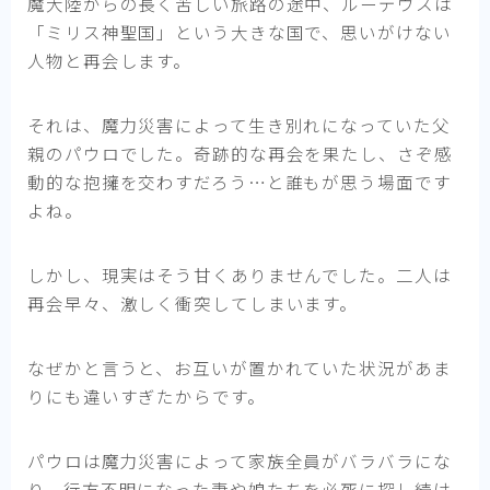
魔大陸からの長く苦しい旅路の途中、ルーデウスは
「ミリス神聖国」という大きな国で、思いがけない
人物と再会します。
それは、魔力災害によって生き別れになっていた父
親のパウロでした。奇跡的な再会を果たし、さぞ感
動的な抱擁を交わすだろう…と誰もが思う場面です
よね。
しかし、現実はそう甘くありませんでした。二人は
再会早々、激しく衝突してしまいます。
なぜかと言うと、お互いが置かれていた状況があま
りにも違いすぎたからです。
パウロは魔力災害によって家族全員がバラバラにな
り、行方不明になった妻や娘たちを必死に探し続け