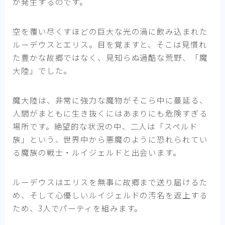
が発生するのです。
空を覆い尽くすほどの巨大な光の渦に飲み込まれた
ルーデウスとエリス。目を覚ますと、そこは見慣れ
た豊かな故郷ではなく、見知らぬ過酷な荒野、「魔
大陸」でした。
魔大陸は、非常に強力な魔物がそこら中に蔓延る、
人間がまともに生き抜くにはあまりにも危険すぎる
場所です。絶望的な状況の中、二人は「スペルド
族」という、世界中から悪魔のように恐れられてい
る魔族の戦士・ルイジェルドと出会います。
ルーデウスはエリスを無事に故郷まで送り届けるた
め、そして心優しいルイジェルドの汚名を返上する
ため、3人でパーティを組みます。