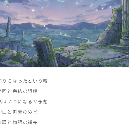
切りになったという噂
終回と完結の誤解
話はいつになるか予想
理由と再開のめど
日譚と物語の補完