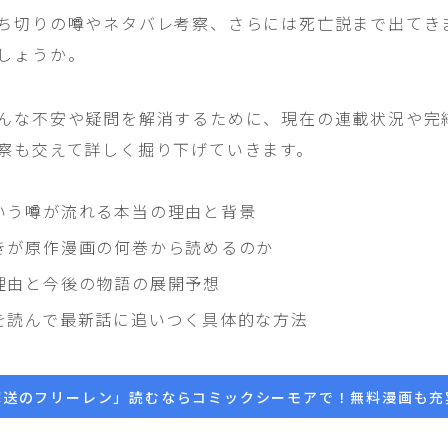
ち切りの噂やネタバレ考察、さらには死亡説まで出てき
しょうか。
んな不安や疑問を解消するために、現在の連載状況や完
察も交えて詳しく掘り下げていきます。
いう噂が流れる本当の理由と背景
きが原作漫画の何巻から読めるのか
理由と今後の物語の展開予想
を読んで最新話に追いつく具体的な方法
葬送のフリーレン」読むならコミックシーモアで！無料漫画も充