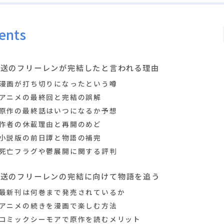
ents
葬送のフリーレンが完結したと言われる理由
漫画が打ち切りになったという噂
アニメの最終回と完結の誤解
原作の最終話はいつになるか予想
作者の休載理由と再開のめど
小説版の前日譚と物語の補完
死亡フラグや鬱展開に関する評判
葬送のフリーレンの完結に向けて物語を追う
最新刊は何巻まで発売されているか
アニメの続きを漫画で楽しむ方法
コミックシーモアで原作を読むメリット