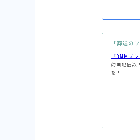
「葬送の
「DMMプレ
動画配信数
を！