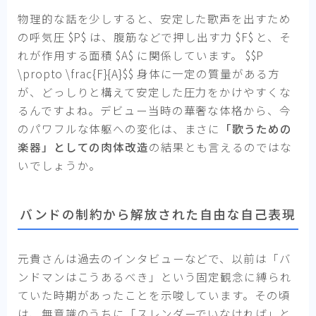
物理的な話を少しすると、安定した歌声を出すため
の呼気圧 $P$ は、腹筋などで押し出す力 $F$ と、そ
れが作用する面積 $A$ に関係しています。 $$P
\propto \frac{F}{A}$$ 身体に一定の質量がある方
が、どっしりと構えて安定した圧力をかけやすくな
るんですよね。デビュー当時の華奢な体格から、今
のパワフルな体躯への変化は、まさに
「歌うための
楽器」としての肉体改造
の結果とも言えるのではな
いでしょうか。
バンドの制約から解放された自由な自己表現
元貴さんは過去のインタビューなどで、以前は「バ
ンドマンはこうあるべき」という固定観念に縛られ
ていた時期があったことを示唆しています。その頃
は、無意識のうちに「スレンダーでいなければ」と