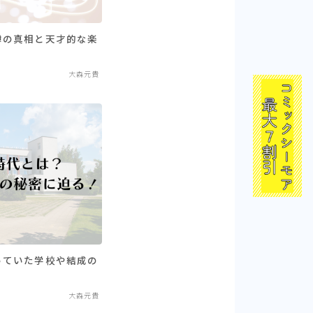
噂の真相と天才的な楽
大森元貴
っていた学校や結成の
大森元貴