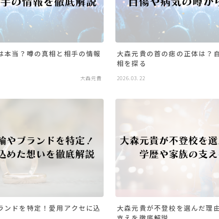
は本当？噂の真相と相手の情報
大森元貴の首の痣の正体は？
相を探る
大森元貴
2026.03.22
ランドを特定！愛用アクセに込
大森元貴が不登校を選んだ理
支えを徹底解説