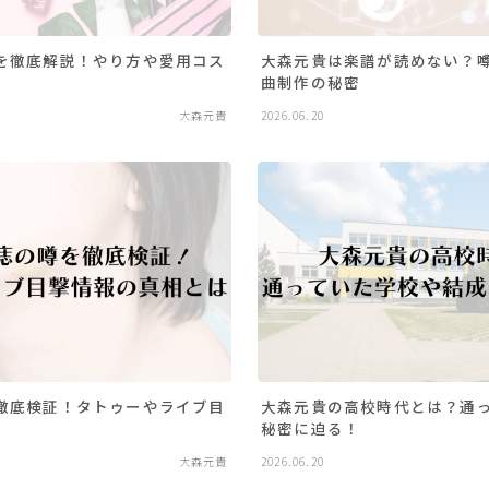
を徹底解説！やり方や愛用コス
大森元貴は楽譜が読めない？
曲制作の秘密
大森元貴
2026.06.20
徹底検証！タトゥーやライブ目
大森元貴の高校時代とは？通
秘密に迫る！
大森元貴
2026.06.20