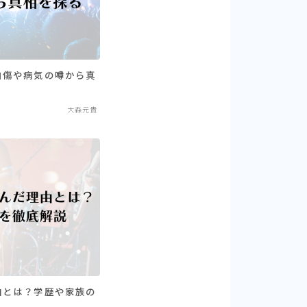
自傷や病気の噂から真
大森元貴
由とは？学歴や家族の