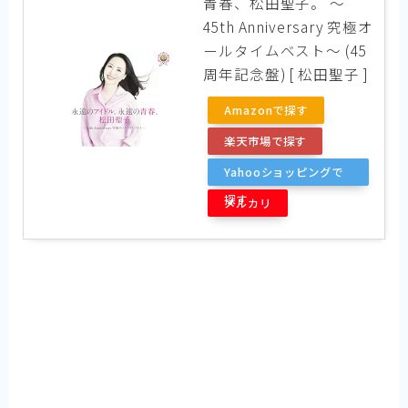
青春、松田聖子。 ～
45th Anniversary 究極オ
ールタイムベスト～ (45
周年記念盤) [ 松田聖子 ]
Amazonで探す
楽天市場で探す
Yahooショッピングで
探す
メルカリ