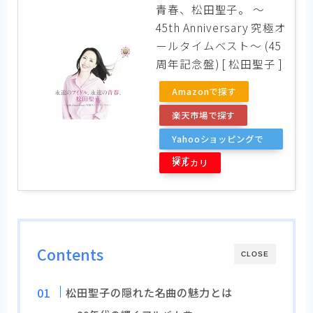
青春、松田聖子。 ～
45th Anniversary 究極オ
ールタイムベスト～ (45
周年記念盤) [ 松田聖子 ]
Amazonで探す
楽天市場で探す
Yahooショッピングで
探す
メルカリ
Contents
CLOSE
松田聖子の隠れた名曲の魅力とは