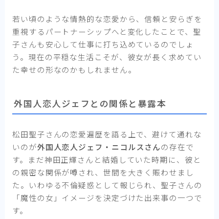
若い頃のような情熱的な恋愛から、信頼と安らぎを
重視するパートナーシップへと変化したことで、聖
子さんも安心して仕事に打ち込めているのでしょ
う。現在の平穏な生活こそが、彼女が長く求めてい
た幸せの形なのかもしれません。
外国人恋人ジェフとの関係と暴露本
松田聖子さんの恋愛遍歴を語る上で、避けて通れな
いのが
外国人恋人ジェフ・ニコルスさん
の存在で
す。まだ神田正輝さんと結婚していた時期に、彼と
の親密な関係が噂され、世間を大きく賑わせまし
た。いわゆる不倫疑惑として報じられ、聖子さんの
「魔性の女」イメージを決定づけた出来事の一つで
す。