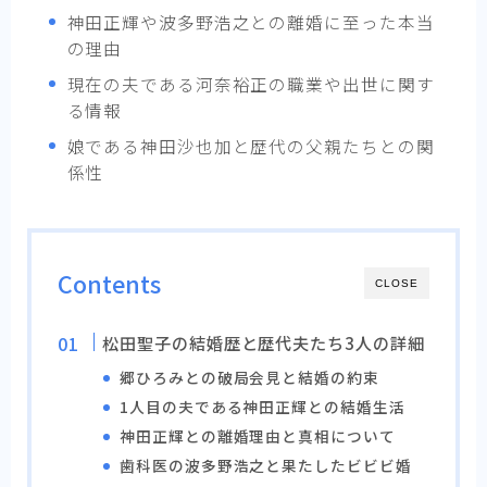
神田正輝や波多野浩之との離婚に至った本当
の理由
現在の夫である河奈裕正の職業や出世に関す
る情報
娘である神田沙也加と歴代の父親たちとの関
係性
Contents
CLOSE
松田聖子の結婚歴と歴代夫たち3人の詳細
郷ひろみとの破局会見と結婚の約束
1人目の夫である神田正輝との結婚生活
神田正輝との離婚理由と真相について
歯科医の波多野浩之と果たしたビビビ婚