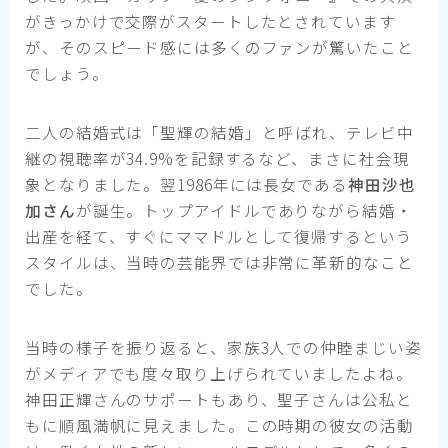
がきっかけで交際がスタートしたとされています
が、そのスピード感には多くのファンが驚いたこと
でしょう。
二人の結婚式は「聖輝の結婚」と呼ばれ、テレビ中
継の視聴率が34.9%を記録するなど、まさに社会現
象となりました。翌1986年には長女である
神田沙也
加さん
が誕生。トップアイドルでありながら結婚・
出産を経て、すぐにママドルとして復帰するという
スタイルは、当時の芸能界では非常に革新的なこと
でした。
当時の様子を振り返ると、家族3人での仲睦まじい姿
がメディアでも度々取り上げられていましたよね。
神田正輝さんのサポートもあり、聖子さんは公私と
もに順風満帆に見えました。この時期の彼女の活動