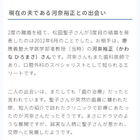
現在の夫である河奈裕正との出会い
2度の離婚を経て、松田聖子さんが3度目の結婚を発
表したのは2012年6月のことでした。お相手は、慶
應義塾大学医学部准教授（当時）の
河奈裕正（かわ
な ひろまさ）さん
です。河奈さんもまた歯科医師で
あり、口腔外科のスペシャリストとして知られるエ
リートです。
二人の出会いは、またしても「歯の治療」だったと
言われています。聖子さんが突然の歯痛に襲われた
際、知人の紹介で訪れたクリニックで診療にあたっ
たのが河奈さんだったそうです。まさにドラマのよ
うな展開ですが、誠実な人柄に聖子さんが惹かれ、
交際へと発展したようです。