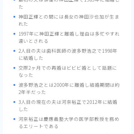
た
神田正輝との間には長女の神田沙也加が生ま
れた
1997年に神田正輝と離婚し理由は多忙やすれ
違いとされる
2人目の夫は歯科医師の波多野浩之で1998年
に結婚した
交際2ヶ月での再婚はビビビ婚として話題に
なった
波多野浩之とは2000年に離婚し結婚期間は約
2年半だった
3人目の現在の夫は河奈裕正で2012年に結婚
した
河奈裕正は慶應義塾大学の医学部教授を務め
るエリートである