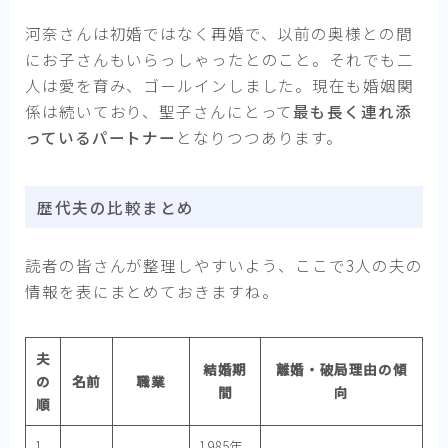
河奈さんは初婚ではなく再婚で、以前の奥様との間
にお子さんもいらっしゃったとのこと。それでも二
人は愛を育み、ゴールインしました。現在も婚姻関
係は続いており、聖子さんにとって
最も長く連れ添
っているパートナー
となりつつあります。
歴代夫の比較まとめ
読者の皆さんが整理しやすいよう、ここで3人の夫の
情報を表にまとめておきますね。
夫
結婚期
離婚・破局理由の傾
の
名前
職業
間
向
順
1
1985年