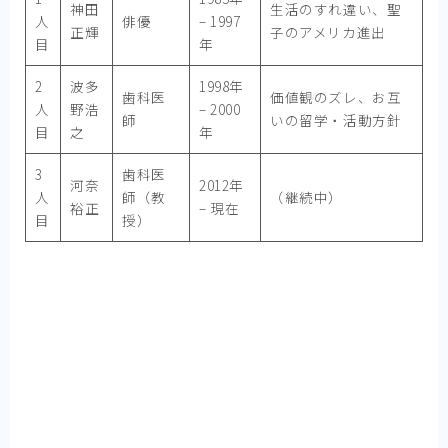
神田
生活のすれ違い、聖
人
俳優
– 1997
正輝
子のアメリカ進出
目
年
2
波多
1998年
歯科医
価値観のズレ、お互
人
野浩
– 2000
師
いの留学・活動方針
目
之
年
3
歯科医
河奈
2012年
人
師（教
（継続中）
裕正
– 現在
目
授）