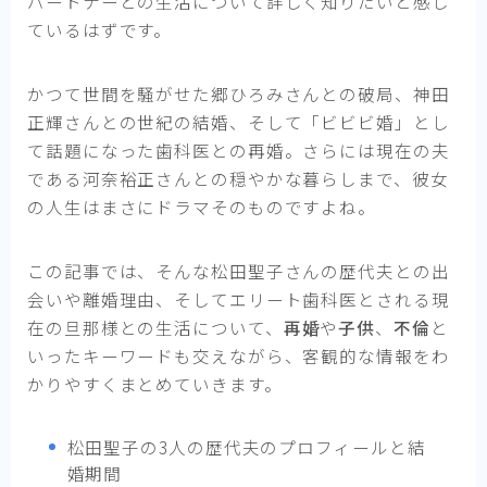
パートナーとの生活について詳しく知りたいと感じ
ているはずです。
かつて世間を騒がせた郷ひろみさんとの破局、神田
正輝さんとの世紀の結婚、そして「ビビビ婚」とし
て話題になった歯科医との再婚。さらには現在の夫
である河奈裕正さんとの穏やかな暮らしまで、彼女
の人生はまさにドラマそのものですよね。
この記事では、そんな松田聖子さんの歴代夫との出
会いや離婚理由、そしてエリート歯科医とされる現
在の旦那様との生活について、
再婚
や
子供
、
不倫
と
いったキーワードも交えながら、客観的な情報をわ
かりやすくまとめていきます。
松田聖子の3人の歴代夫のプロフィールと結
婚期間