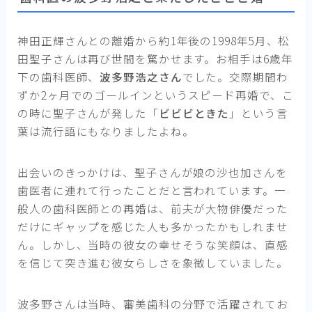
神田正輝さんとの離婚から約1年後の1998年5月、松
田聖子さんは再び世間を驚かせます。お相手は6歳年
下の歯科医師、
波多野浩之さん
でした。交際期間わ
ずか2ヶ月でのゴールインというスピード再婚で、こ
の時に聖子さんが発した「
ビビビときた
」という言
葉は流行語にもなりましたよね。
出会いのきっかけは、聖子さんが娘の沙也加さんを
歯医者に連れて行ったことだと言われています。一
般人の歯科医師との再婚は、前夫が大物俳優だった
だけにギャップを感じた人も多かったかもしれませ
ん。しかし、当時の彼女の幸せそうな笑顔は、直感
を信じて突き進む彼女らしさを象徴していました。
波多野さんは当時、審美歯科の分野で活躍されてお