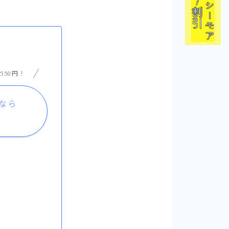
550円！
なら