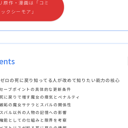
リ原作・漫画は「コミ
ックシーモア」
ents
リゼロの死に戻り知ってる人が改めて知りたい能力の核心
セーブポイントの具体的な更新条件
死に戻りで増す魔女の瘴気とペナルティ
嫉妬の魔女サテラとスバルの関係性
スバル以外の人物の記憶への影響
権能としての仕組みと限界を考察
ベアトリスが知る死に戻りの情報