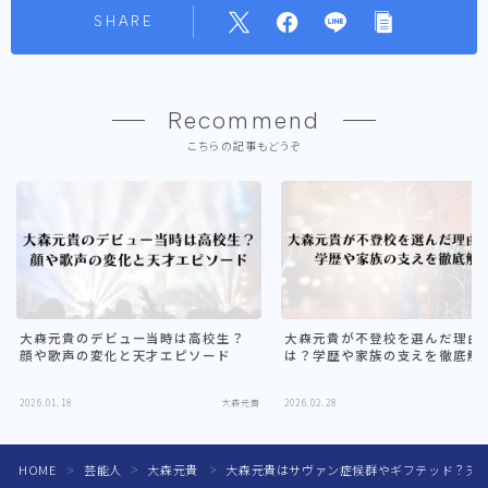
SHARE
Recommend
こちらの記事もどうぞ
大森元貴のデビュー当時は高校生？
大森元貴が不登校を選んだ理由
顔や歌声の変化と天才エピソード
は？学歴や家族の支えを徹底解
2026.01.18
大森元貴
2026.02.28
HOME
芸能人
大森元貴
大森元貴はサヴァン症候群やギフテッド？天
＞
＞
＞