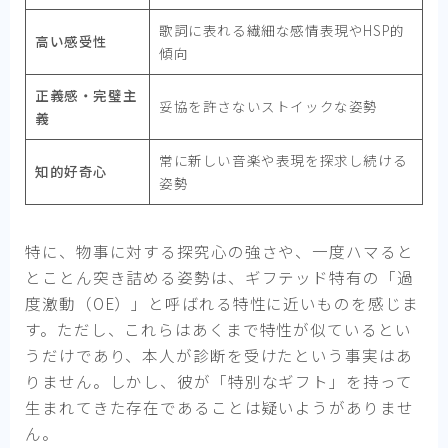
歌詞に表れる繊細な感情表現やHSP的
高い感受性
傾向
正義感・完璧主
妥協を許さないストイックな姿勢
義
常に新しい音楽や表現を探求し続ける
知的好奇心
姿勢
特に、物事に対する探究心の強さや、一度ハマると
とことん突き詰める姿勢は、ギフテッド特有の「過
度激動（OE）」と呼ばれる特性に近いものを感じま
す。ただし、これらはあくまで特性が似ているとい
うだけであり、本人が診断を受けたという事実はあ
りません。しかし、彼が「特別なギフト」を持って
生まれてきた存在であることは疑いようがありませ
ん。