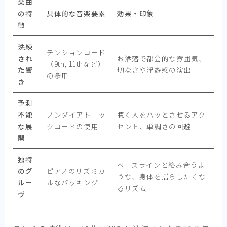
楽曲
の特
具体的な音楽要素
効果・印象
徴
洗練
テンションコード
され
お洒落で都会的な雰囲気、
（9th, 11thなど）
た響
切なさや浮遊感の演出
の多用
き
予測
不能
ノンダイアトニッ
聴く人をハッとさせるアク
な展
クコードの使用
セント、単調さの回避
開
独特
ベースラインと絡み合うよ
のグ
ピアノのリズミカ
うな、身体を揺らしたくな
ルー
ルなバッキング
るリズム
ヴ