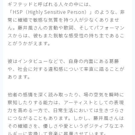
ギフテッドと呼ばれる人々の中には、
「HSP（Highly Sensitive Person）」のような、非
常に繊細で敏感な気質を持つ人が少なくありませ
ん。藤井風さんの言動や歌詞、そしてパフォーマン
スからは、彼もまた鋭敏な感受性の持ち主であるこ
とがうかがえます。
彼はインタビューなどで、自身の内面にある葛藤
や、社会に対する違和感について率直に語ることが
あります。
他者の感情を深く読み取ったり、場の空気を瞬時に
察知したりする能力は、アーティストとしての表現
力を高める一方で、日常生活においては生きづらさ
につながることもあります。しかし、藤井風さんは
その繊細さを、優しさや愛というポジティブなエネ
ルギーに変換して音楽に昇華させています。