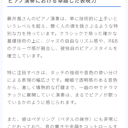
ピアノ演奏における卓越した表現力
藤井風さんのピアノ演奏は、単に技術的に上手いと
いうレベルを超え、聴く人の魂を揺さぶるような特
別な力を持っています。クラシックで培った確かな
基礎技術の上に、ジャズの自由なリズム感や、R&B
のグルーヴ感が融合し、彼独自のピアノスタイルを
確立しています。
特に注目すべきは、タッチの強弱や音色の使い分け
による表現の幅広さです。繊細で透明感のある音色
から、激しく情熱的な打鍵まで、一曲の中でドラマ
チックに展開していく演奏は、まるでピアノが歌っ
ているかのように感じられます。
また、彼はペダリング（ペダルの操作）にも非常に
こだわっており、音の響きや余韻をコントロールす