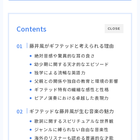
Contents
CLOSE
藤井風がギフテッドと考えられる理由
絶対音感や驚異的な耳の良さ
幼少期に関する天才的なエピソード
独学による流暢な英語力
父親との関係や独自の教育と環境の影響
ギフテッド特有の繊細な感性と性格
ピアノ演奏における卓越した表現力
ギフテッドな藤井風が生む音楽の魅力
歌詞に関するスピリチュアルな世界観
ジャンルに縛られない自由な音楽性
海外のリスナーも認める普遍的な才能