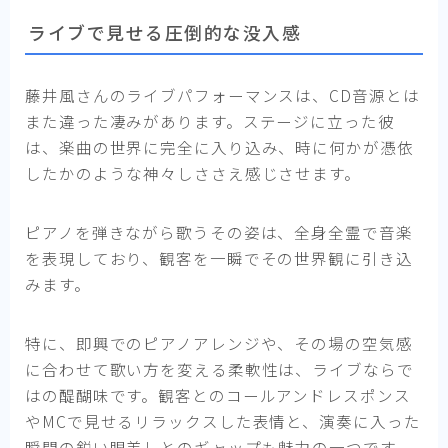
ライブで見せる圧倒的な没入感
藤井風さんのライブパフォーマンスは、CD音源とは
また違った凄みがあります。ステージに立った彼
は、楽曲の世界に完全に入り込み、時に何かが憑依
したかのような神々しささえ感じさせます。
ピアノを弾きながら歌うその姿は、全身全霊で音楽
を表現しており、観客を一瞬でその世界観に引き込
みます。
特に、即興でのピアノアレンジや、その場の空気感
に合わせて歌い方を変える柔軟性は、ライブならで
はの醍醐味です。観客とのコールアンドレスポンス
やMCで見せるリラックスした表情と、演奏に入った
瞬間の鋭い眼差しとのギャップも魅力の一つです。