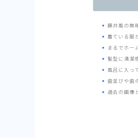
藤井風の無
着ている服
まるでホー
髪型に清潔
風呂に入っ
歯並びや歯
過去の画像