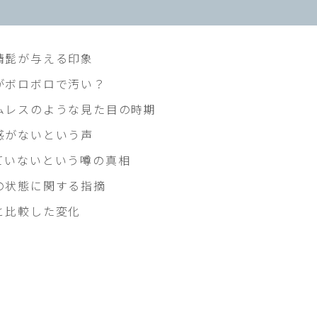
精髭が与える印象
がボロボロで汚い？
ムレスのような見た目の時期
感がないという声
ていないという噂の真相
の状態に関する指摘
と比較した変化