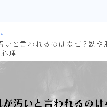
井風
汚いと言われるのはなぜ？髭や
の心理