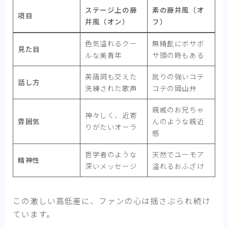
ステージ上の藤
素の藤井風（オ
項目
井風（オン）
フ）
色気溢れるクー
無精髭にボサボ
見た目
ルな美青年
サ頭の時もある
英語詞も交えた
訛りの強いコテ
話し方
洗練された歌声
コテの岡山弁
親戚のお兄ちゃ
神々しく、近寄
雰囲気
んのような親近
りがたいオーラ
感
哲学者のような
天然でユーモア
精神性
深いメッセージ
溢れるおふざけ
この激しい高低差に、ファンの心は揺さぶられ続け
ています。